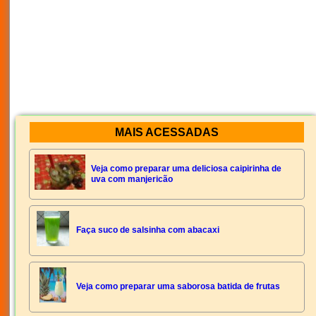
MAIS ACESSADAS
Veja como preparar uma deliciosa caipirinha de
uva com manjericão
Faça suco de salsinha com abacaxi
Veja como preparar uma saborosa batida de frutas