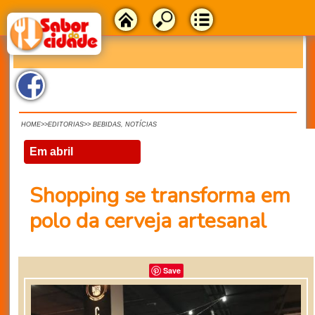
HOME>>EDITORIAS>> BEBIDAS, NOTÍCIAS
Em abril
Shopping se transforma em
polo da cerveja artesanal
Save