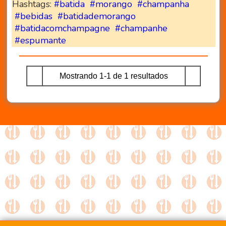
Hashtags:
#batida
#morango
#champanha
#bebidas
#batidademorango
#batidacomchampagne
#champanhe
#espumante
Mostrando 1-1 de 1 resultados