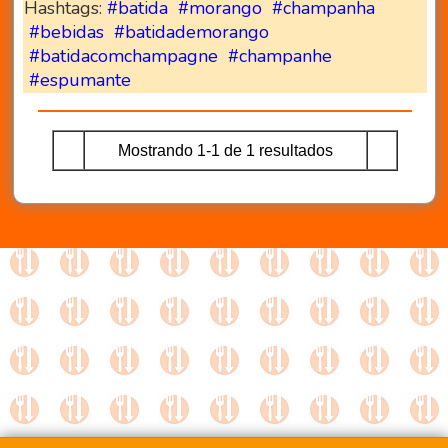
Hashtags:
#batida
#morango
#champanha
#bebidas
#batidademorango
#batidacomchampagne
#champanhe
#espumante
Mostrando 1-1 de 1 resultados