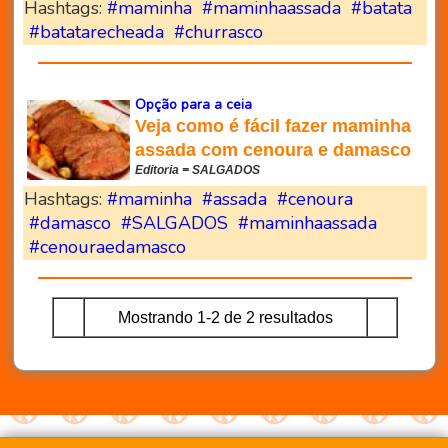
Hashtags:
#maminha
#maminhaassada
#batata
#batatarecheada
#churrasco
Opção para a ceia
Veja como é fácil fazer maminha
assada com cenoura e damasco
Editoria = SALGADOS
Hashtags:
#maminha
#assada
#cenoura
#damasco
#SALGADOS
#maminhaassada
#cenouraedamasco
Mostrando 1-2 de 2 resultados