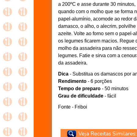
a 200ºC e asse durante 30 minutos,
quando com o molho que se forma na
papel-alumínio, acomode ao redor d
damasco, o alho, o alecrim, polvilh
azeite. Volte ao forno sem o papel-a
os legumes ficarem macios. Regue
molho da assadeira para não resse
legumes. Fatie e sirva com a cenou
da assadeira.
Dica
- Substitua os damascos por a
Rendimento
- 6 porções
Tempo de preparo
- 50 minutos
Grau de dificuldade
- fácil
Fonte - Friboi
Veja Receitas Similares: