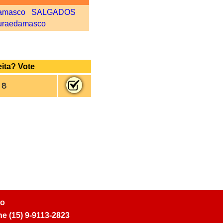
amasco
SALGADOS
uraedamasco
ita? Vote
: 8
to
ne (15) 9-9113-2823