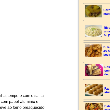
Carn
mand
Riso
uma 
ou j
Boli
as s
bovi
Des
com
de 
Faç
atu
ha, tempere com o sal, a
 com papel-alumínio e
Est
Leve ao forno preaquecido