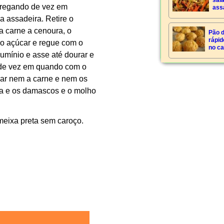
sala
 regando de vez em
ass
 assadeira. Retire o
a carne a cenoura, o
Pão d
rápid
e o açúcar e regue com o
no ca
lumínio e asse até dourar e
 de vez em quando com o
car nem a carne e nem os
ra e os damascos e o molho
meixa preta sem caroço.