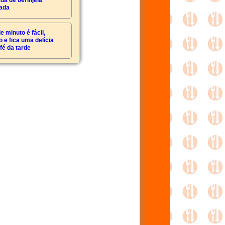
da de berinjela
ada
e minuto é fácil,
o e fica uma delícia
fé da tarde