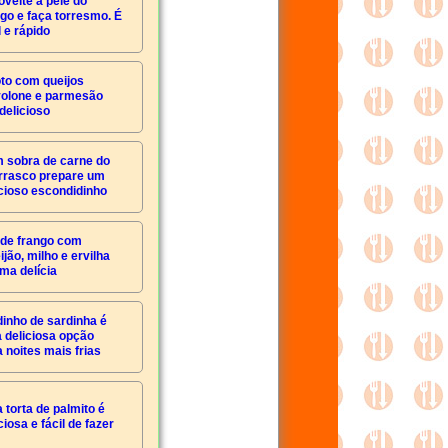
oveite a pele do
ngo e faça torresmo. É
l e rápido
to com queijos
volone e parmesão
 delicioso
 sobra de carne do
rrasco prepare um
icioso escondidinho
 de frango com
ijão, milho e ervilha
uma delícia
dinho de sardinha é
 deliciosa opção
 noites mais frias
 torta de palmito é
ciosa e fácil de fazer