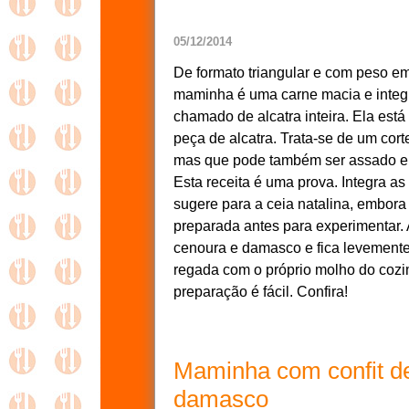
05/12/2014
De formato triangular e com peso em 
maminha é uma carne macia e integ
chamado de alcatra inteira. Ela está
peça de alcatra. Trata-se de um cort
mas que pode também ser assado em
Esta receita é uma prova. Integra as 
sugere para a ceia natalina, embor
preparada antes para experimentar.
cenoura e damasco e fica levement
regada com o próprio molho do cozi
preparação é fácil. Confira!
Maminha com confit d
damasco