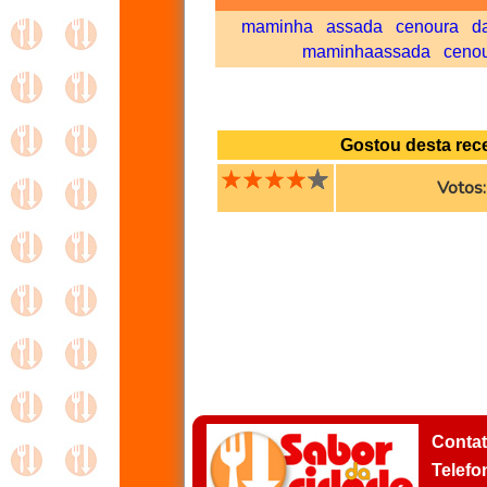
maminha
assada
cenoura
d
maminhaassada
ceno
Gostou desta rece
Votos
Conta
Telefo