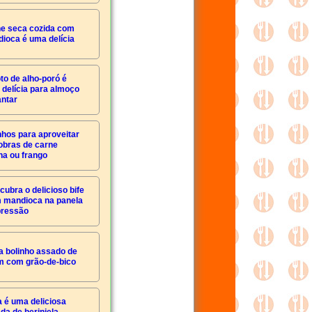
e seca cozida com
ioca é uma delícia
to de alho-poró é
delícia para almoço
antar
nhos para aproveitar
obras de carne
na ou frango
cubra o delicioso bife
 mandioca na panela
pressão
a bolinho assado de
m com grão-de-bico
a é uma deliciosa