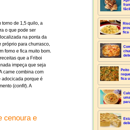
Apr
fra
fáci
torno de 1,5 quilo, a
Riso
pro
ra o que pode ser
fica
 localizada na ponta da
e próprio para churrasco,
Com
 forno e fica muito bom.
chu
del
receitas que a Friboi
a nada impeça que seja
Peito
 A carne combina com
reque
e adocicada porque é
fica 
mento (
confit
). A
Cal
uma
para
e cenoura e
Esta
deli