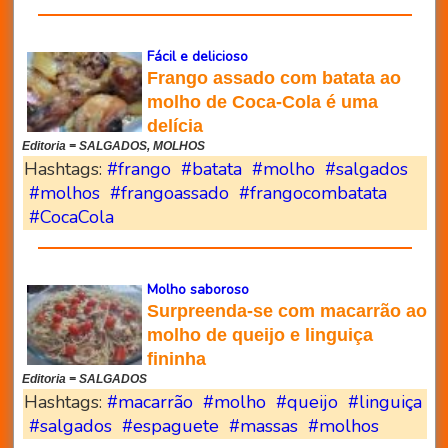
Fácil e delicioso
Frango assado com batata ao
molho de Coca-Cola é uma
delícia
Editoria = SALGADOS, MOLHOS
Hashtags:
#frango
#batata
#molho
#salgados
#molhos
#frangoassado
#frangocombatata
#CocaCola
Molho saboroso
Surpreenda-se com macarrão ao
molho de queijo e linguiça
fininha
Editoria = SALGADOS
Hashtags:
#macarrão
#molho
#queijo
#linguiça
#salgados
#espaguete
#massas
#molhos