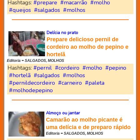
Hashtags:
#prepare
#macarrão
#molho
#queijos
#salgados
#molhos
Delícia no prato
Prepare delicioso pernil de
cordeiro ao molho de pepino e
hortelã
Editoria = SALGADOS, MOLHOS
Hashtags:
#pernil
#cordeiro
#molho
#pepino
#hortelã
#salgados
#molhos
#pernildecordeiro
#carneiro
#paleta
#molhodepepino
Almoço ou jantar
Camarão ao molho picante é
uma delícia e de preparo rápido
Editoria = SALGADOS, MOLHOS