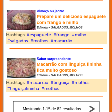
Almoço ou jantar
Prepare um delicioso espaguete
com frango e milho
Editoria = SALGADOS, MOLHOS
Hashtags:
#espaguete
#frango
#milho
#salgados
#molhos
#macarrão
Sabor surpreendente
Macarrão com linguiça fininha
fica muito gostoso
Editoria = SALGADOS, MOLHOS
Hashtags:
#macarrão
#linguiça
#molhos
#linguiçafininha
#molhos
Mostrando 1-15 de 82 resultados