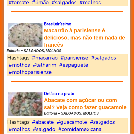
#tomate
#limão
#salgados
#molhos
Brasileiríssimo
Macarrão à parisiense é
delicioso, mas não tem nada de
francês
Editoria = SALGADOS, MOLHOS
Hashtags:
#macarrão
#parisiense
#salgados
#molhos
#talharim
#espaguete
#molhoparisiense
Delícia no prato
Abacate com açúcar ou com
sal? Veja como fazer guacamole
Editoria = SALGADOS, MOLHOS
Hashtags:
#abacate
#guacamole
#salgados
#molhos
#salgado
#comidamexicana