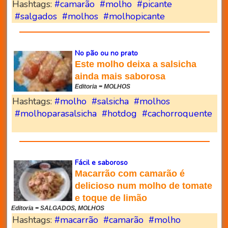
Hashtags:
#camarão
#molho
#picante
#salgados
#molhos
#molhopicante
No pão ou no prato
Este molho deixa a salsicha
ainda mais saborosa
Editoria = MOLHOS
Hashtags:
#molho
#salsicha
#molhos
#molhoparasalsicha
#hotdog
#cachorroquente
Fácil e saboroso
Macarrão com camarão é
delicioso num molho de tomate
e toque de limão
Editoria = SALGADOS, MOLHOS
Hashtags:
#macarrão
#camarão
#molho