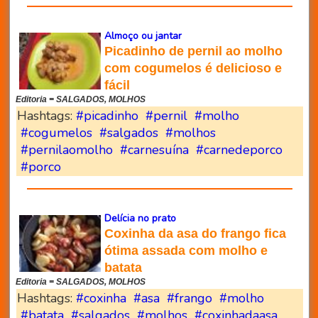
Almoço ou jantar
Picadinho de pernil ao molho
com cogumelos é delicioso e
fácil
Editoria = SALGADOS, MOLHOS
Hashtags:
#picadinho
#pernil
#molho
#cogumelos
#salgados
#molhos
#pernilaomolho
#carnesuína
#carnedeporco
#porco
Delícia no prato
Coxinha da asa do frango fica
ótima assada com molho e
batata
Editoria = SALGADOS, MOLHOS
Hashtags:
#coxinha
#asa
#frango
#molho
#batata
#salgados
#molhos
#coxinhadaasa