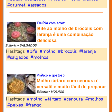
#drumet
#assados
Delícia com arroz
Bife ao molho de brócolis com
laranja é uma combinação
deliciosa
Editoria = SALGADOS
Hashtags:
#bife
#molho
#brócolis
#laranja
#salgados
#molhos
Prático e gostoso
Molho tártaro com cenoura é
versátil e muito fácil de preparar
Editoria = MOLHOS
Hashtags:
#molho
#tártaro
#cenoura
#molhos
#peixes
#frango